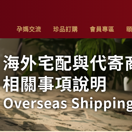
孕媽交流
珍品訂購
會員專區
亮麗計畫
最新消息
基本資料
品
子料理食材套組
專欄作家
購物車
聯
茶系列
影片分享
我的訂單
隱
燉包系列
精禮盒
雞精家庭號