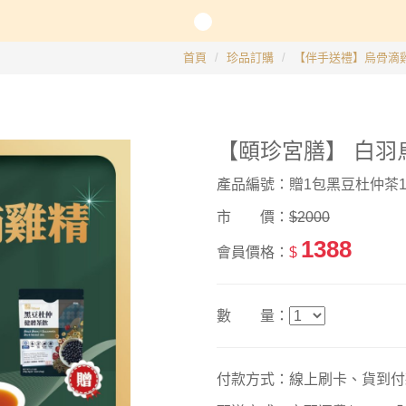
長系列
首頁
珍品訂購
【伴手送禮】烏骨滴
銀髮粥品系列
【頤珍宮膳】 白羽
邊商品
產品編號：贈1包黑豆杜仲茶1
】滴雞精、30日坐月子調養套組
市 價：
$2000
1388
會員價格：
$
數 量：
付款方式：線上刷卡、貨到付