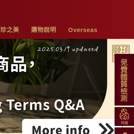
頤珍之美
購物說明
Overseas
牌故事
購物須知
Chicken Essence
絡我們
付款方式
Tea Bags
私權聲明
配送方式
Soup Blend
常見問題
Functional Herbal Tea
退換貨說明