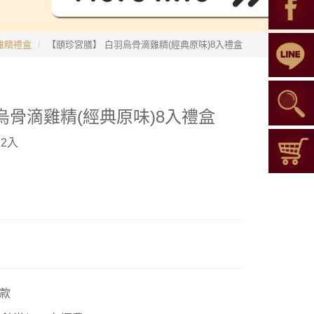
雞精禮盒
【頤珍宮膳】 白羽烏骨滴雞精(經典原味)8入禮盒
烏骨滴雞精(經典原味)8入禮盒
2入
款