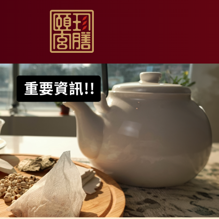
【限時促銷】玫瑰夏日
【居家月子DIY】坐月
【日常飲用】東方草本
【家庭食養】漢方藥膳
【伴手送禮】烏骨滴雞
【無禮盒自用】烏骨滴