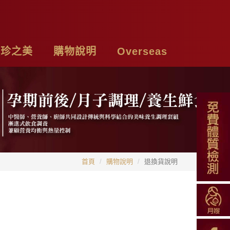
頤珍之美
購物說明
Overseas
牌故事
購物須知
Chicken Essence
絡我們
付款方式
Tea Bags
私權聲明
配送方式
Soup Blend
首頁
購物說明
退換貨說明
常見問題
Functional Herbal Tea
退換貨說明