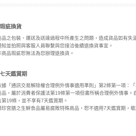
長系列
瑕疵換貨
銀髮粥品系列
商品之包裝、運送及送達過程中所產生之問題，造成貨品如有失
通知並拍照與客服人員聯繫與您接洽後續退換貨事宜。
邊商品
非商品瑕疵恕無法為您辦理退換貨。
】滴雞精、30日坐月子調養套組
七天鑑賞期
依據「通訊交易解除權合理例外情事適用準則」第2條第一項：
商品，屬於消費者保護法第19條第一項但書所稱合理例外情事。自
法第19條，並不享有7天鑑賞期。
頤珍宮膳之生鮮食品屬易腐敗特殊商品，恕不適用7天鑑賞期，敬