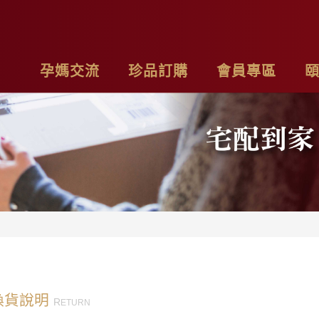
孕媽交流
珍品訂購
會員專區
亮麗計畫
最新消息
基本資料
品
子料理食材套組
專欄作家
購物車
聯
茶系列
影片分享
我的訂單
隱
燉包系列
精禮盒
換貨說明
R
ETURN
雞精家庭號