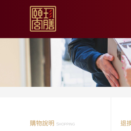
【限時促銷】玫瑰夏日
【居家月子DIY】坐月
【日常飲用】東方草本
【家庭食養】漢方藥膳
【伴手送禮】烏骨滴雞
購物說明
退
S
HOPPING
【無禮盒自用】烏骨滴