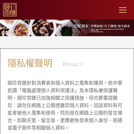
Togg
navig
首頁
頤珍之美
隱私權聲明
隱私權聲明
P
RIVACY
頤珍宮膳針對消費者與個人資料之蒐集和運用，依中華
民國「電腦處理個人資料保護法」及本隱私權保護聲
明，頤珍宮膳已加強相關之保護措施，但也鄭重提醒
您：請勿在網路上公開透露您個人資料，因該資料有可
能會被他人蒐集和使用，特別是在網路上公開的發言場
合，如聊天室、留言版，更應避免發表個人身份、密碼
或電子郵件等相關個人資料。