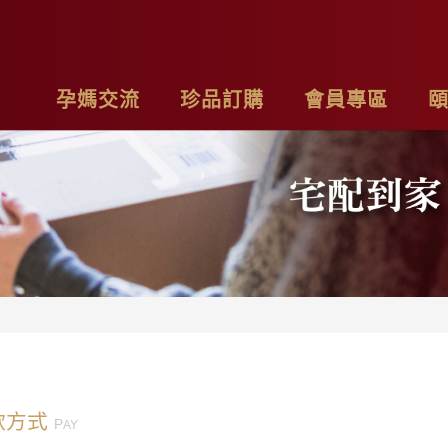
孕媽交流
珍品訂購
會員專區
亮麗計畫
最新消息
基本資料
品
子料理食材套組
專欄作家
購物車
聯
茶系列
影片分享
我的訂單
隱
燉包系列
精禮盒
款方式
P
AY
雞精家庭號