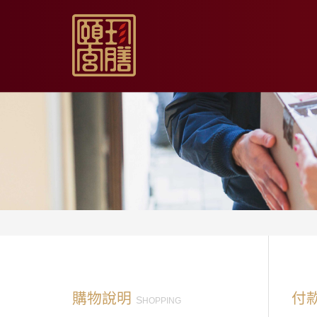
【限時促銷】玫瑰夏日
【居家月子DIY】坐月
【日常飲用】東方草本
【家庭食養】漢方藥膳
【伴手送禮】烏骨滴雞
購物說明
付
S
HOPPING
【無禮盒自用】烏骨滴