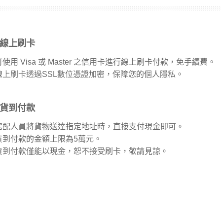
長系列
線上刷卡
銀髮粥品系列
可使用 Visa 或 Master 之信用卡進行線上刷卡付款，免手續費。
線上刷卡透過SSL數位憑證加密，保障您的個人隱私。
邊商品
貨到付款
】滴雞精、30日坐月子調養套組
宅配人員將貨物送達指定地址時，直接支付現金即可。
貨到付款的金額上限為5萬元。
貨到付款僅能以現金，恕不接受刷卡，敬請見諒。