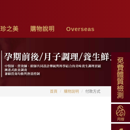
頤珍之美
購物說明
Overseas
牌故事
購物須知
Chicken Essence
絡我們
付款方式
Tea Bags
私權聲明
配送方式
Soup Blend
首頁
購物說明
付款方式
常見問題
Functional Herbal Tea
退換貨說明