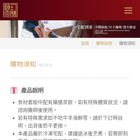
Togg
navig
首頁
購物說明
購物須知
購物須知
N
OTICE
產品說明
食材套組中配有藥膳茶飲，如有特殊體質狀況，請
諮詢醫師後使用。
若有特殊需求如不吃牛羊海鮮等，請於下訂時註
明，出貨後恕不更換。
本產品屬於冷凍宅配，建議退冰後烹煮，若需即刻