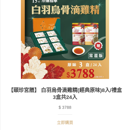
【頤珍宮膳】 白羽烏骨滴雞精(經典原味)8入/禮盒
3盒共24入
$ 3788
立即購買