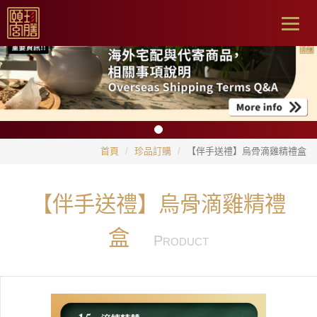
Togg
navig
首頁
珍品訂購
【伴手送禮】烏骨滴雞精禮盒
【伴手送禮】烏骨滴雞精禮
盒
P
RODUCT