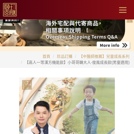
Togg
navig
首頁
珍品訂購
【中醫師推薦】兒童成長系列
【高人一等漢方機能飲】小哥哥轉大人-俊風成長飲(男童適用)