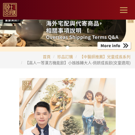
Togg
navig
首頁
珍品訂購
【中醫師推薦】兒童成長系列
【高人一等漢方機能飲】小姊姊轉大人-俏妍成長飲(女童適用)