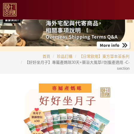
首頁
珍品訂購
【日常飲用】東方草本茶系列
【好好坐月子】專屬產媽咪30天+藥浴大風草//剖腹產適用 -C-
section