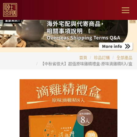
Togg
navig
首頁
珍品訂購
全部產品
【中秋省很大】超值原味雞精禮盒-原味滴雞精8入/盒