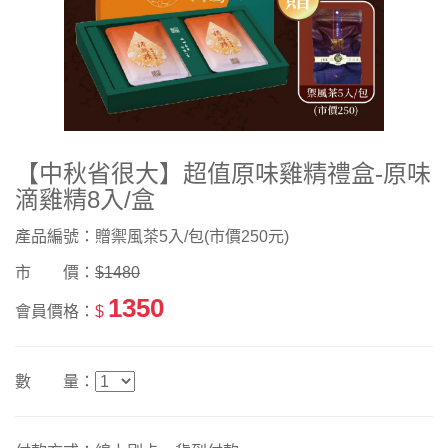
【中秋省很大】超值原味雞精禮盒-原味
滴雞精8入/盒
產品編號：贈禦風茶5入/包(市價250元)
市 價：
$1480
1350
會員價格：
$
數 量：