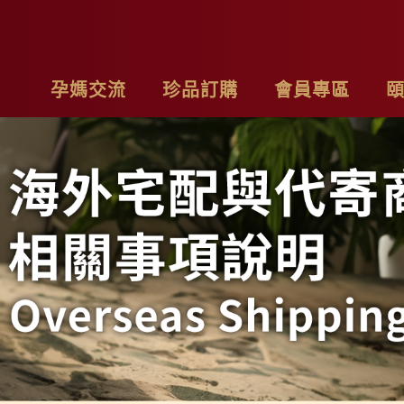
孕媽交流
珍品訂購
會員專區
亮麗計畫
最新消息
基本資料
品
子料理食材套組
專欄作家
購物車
聯
茶系列
影片分享
我的訂單
隱
燉包系列
精禮盒
雞精家庭號