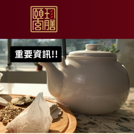
【限時促銷】玫瑰夏日
【居家月子DIY】坐月
【日常飲用】東方草本
【家庭食養】漢方藥膳
【伴手送禮】烏骨滴雞
【無禮盒自用】烏骨滴