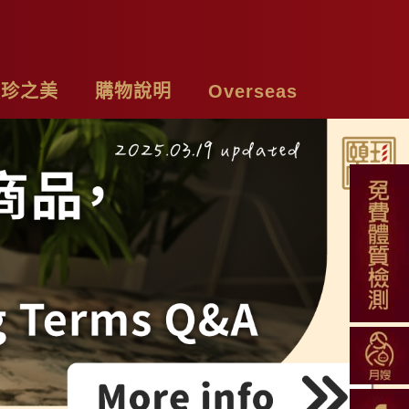
頤珍之美
購物說明
Overseas
牌故事
購物須知
Chicken Essence
絡我們
付款方式
Tea Bags
私權聲明
配送方式
Soup Blend
常見問題
Functional Herbal Tea
退換貨說明