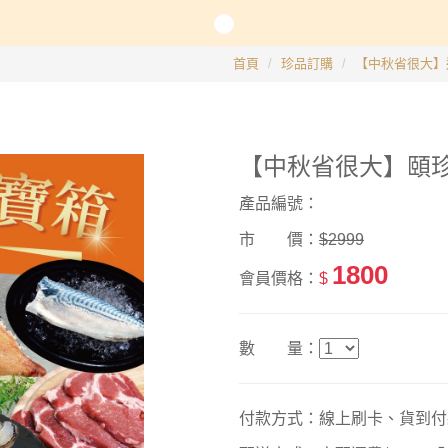
長系列
首頁
珍品訂購
【中秋省很大】
銀髮粥品系列
【中秋省很大】頤珍
邊商品
產品編號：
】滴雞精、30日坐月子調養套組
市 價：
$2999
1800
會員價格：
$
數 量：
付款方式：線上刷卡、貨到付