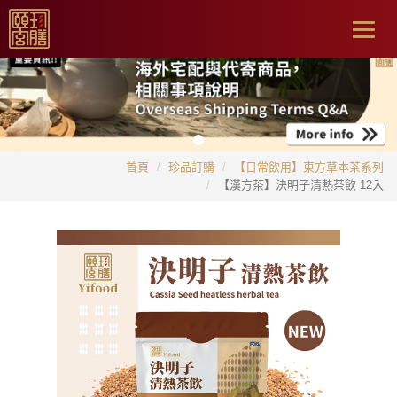
Togg
navig
首頁
珍品訂購
【日常飲用】東方草本茶系列
【漢方茶】決明子清熱茶飲 12入