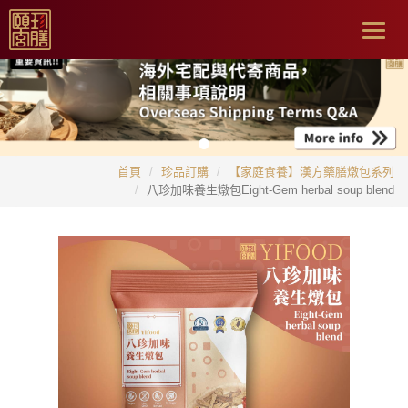
Togg
navig
首頁
珍品訂購
【家庭食養】漢方藥膳燉包系列
八珍加味養生燉包Eight-Gem herbal soup blend