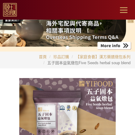
Togg
navig
首頁
珍品訂購
【家庭食養】漢方藥膳燉包系列
五子固本益氣燉包Five Seeds herbal soup blend