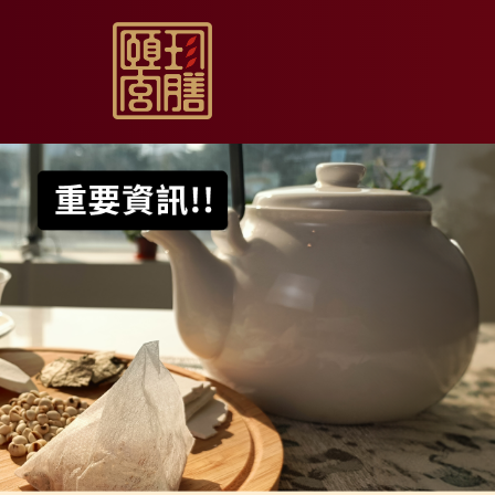
【限時促銷】玫瑰夏日
【居家月子DIY】坐月
【日常飲用】東方草本
【家庭食養】漢方藥膳
【伴手送禮】烏骨滴雞
【無禮盒自用】烏骨滴