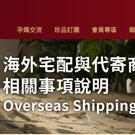
孕媽交流
珍品訂購
會員專區
亮麗計畫
最新消息
基本資料
品
子料理食材套組
專欄作家
購物車
聯
茶系列
影片分享
我的訂單
隱
燉包系列
精禮盒
雞精家庭號