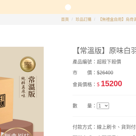
長系列
首頁
珍品訂購
【無禮盒自用】烏骨
銀髮粥品系列
【常溫版】原味白羽烏
邊商品
產品編號：超殺下殺價
】滴雞精、30日坐月子調養套組
市 價：
$26400
15200
會員價格：
$
數 量：
付款方式：線上刷卡、貨到付