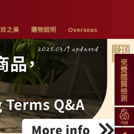
頤珍之美
購物說明
Overseas
牌故事
購物須知
Chicken Essence
絡我們
付款方式
Tea Bags
私權聲明
配送方式
Soup Blend
常見問題
Functional Herbal Tea
退換貨說明