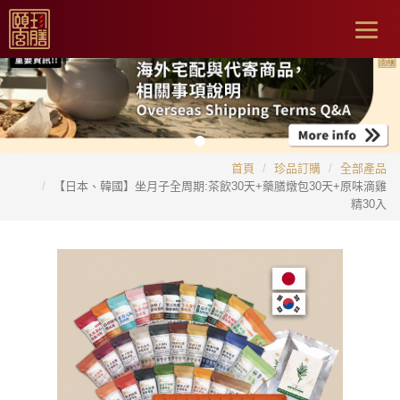
Togg
navig
首頁
珍品訂購
全部產品
【日本、韓國】坐月子全周期:茶飲30天+藥膳燉包30天+原味滴雞
精30入