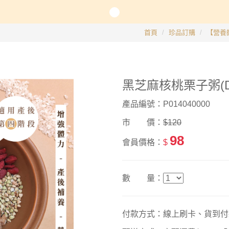
長系列
首頁
珍品訂購
【營養
銀髮粥品系列
黑芝麻核桃栗子粥(D
邊商品
產品編號：P014040000
】滴雞精、30日坐月子調養套組
市 價：
$120
98
會員價格：
$
數 量：
付款方式：線上刷卡、貨到付