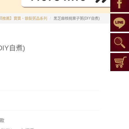
師推薦】寶寶、銀髮粥品系列
黑芝麻核桃栗子粥(DIY自煮)
IY自煮)
款