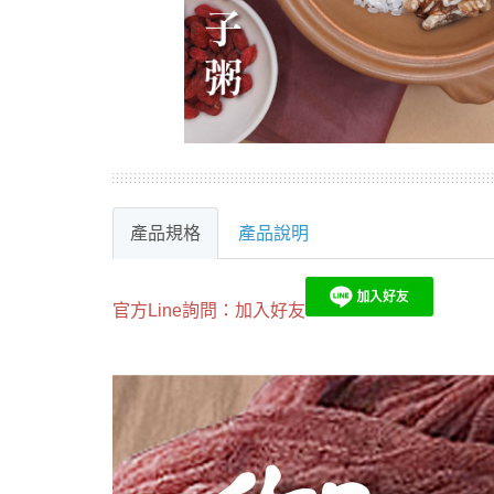
產品規格
產品說明