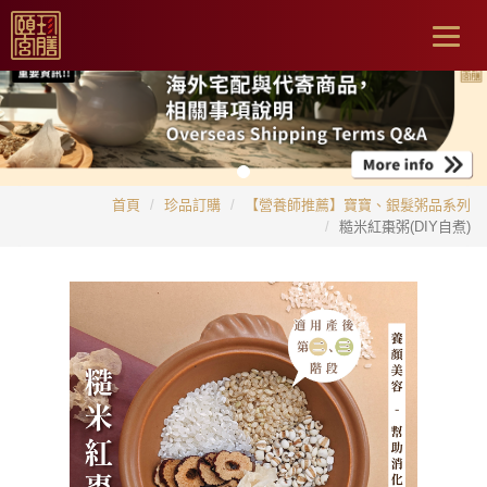
Togg
navig
首頁
珍品訂購
【營養師推薦】寶寶、銀髮粥品系列
糙米紅棗粥(DIY自煮)