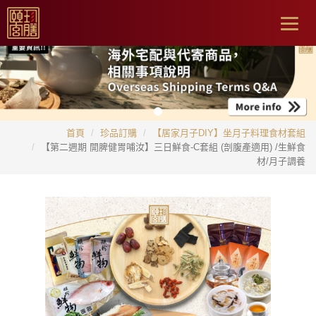
Togg
navig
首頁
珍品訂購
【居家月子DIY】坐月子料理食材套組
【第二週期 開脾健胃哺汝】三日鮮食-C套組 (剖腹產適用) /生鮮食
材/月子調養