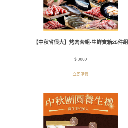
【中秋省很大】烤肉套組-生鮮寶箱25件組
$ 3800
立即購買