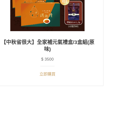
【中秋省很大】全家補元氣禮盒/3盒組(原
味)
$ 3500
立即購買