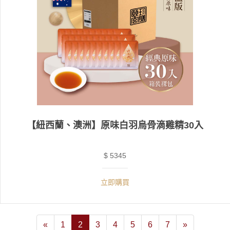
【紐西蘭、澳洲】原味白羽烏骨滴雞精30入
$ 5345
立即購買
«
1
2
3
4
5
6
7
»