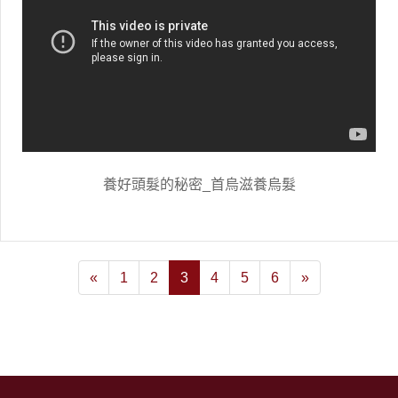
養好頭髮的秘密_首烏滋養烏髮
«
1
2
3
4
5
6
»