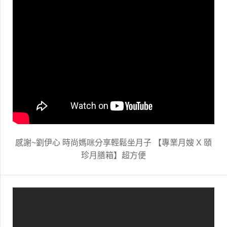
感謝~劉伊心 時尚媽咪分享輕鬆坐月子 【專業月嫂 X 頤
珍月膳箱】超方便