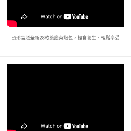
頤珍宮膳全新28款藥膳茶燉包，輕食養生、輕鬆享受