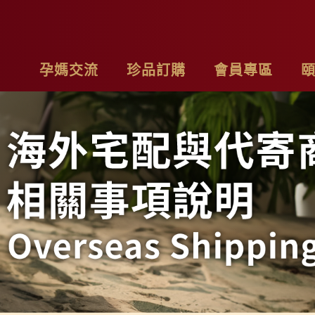
孕媽交流
珍品訂購
會員專區
亮麗計畫
最新消息
基本資料
品
子料理食材套組
專欄作家
購物車
聯
茶系列
影片分享
我的訂單
隱
燉包系列
精禮盒
雞精家庭號