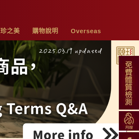
頤珍之美
購物說明
Overseas
牌故事
購物須知
Chicken Essence
絡我們
付款方式
Tea Bags
私權聲明
配送方式
Soup Blend
常見問題
Functional Herbal Tea
退換貨說明