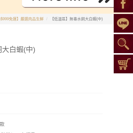
$999免運】嚴選肉品生鮮
【低溫區】無毒水飼大白蝦(中)
大白蝦(中)
款