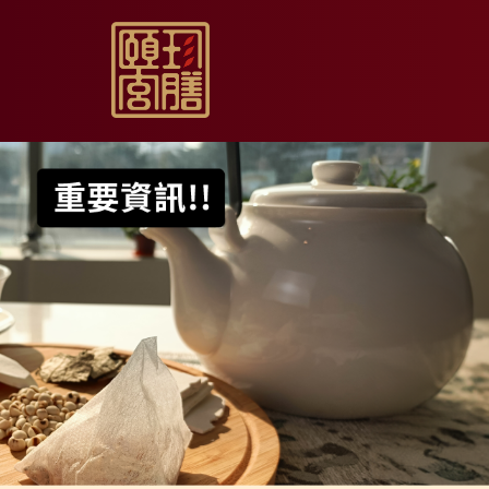
【限時促銷】玫瑰夏日
【居家月子DIY】坐月
【日常飲用】東方草本
【家庭食養】漢方藥膳
【伴手送禮】烏骨滴雞
【無禮盒自用】烏骨滴