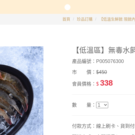
長系列
首頁
珍品訂購
【低溫生鮮館 限館內
銀髮粥品系列
【低溫區】無毒水飼
邊商品
產品編號：P005076300
】滴雞精、30日坐月子調養套組
市 價：
$450
338
會員價格：
$
數 量：
付款方式：線上刷卡、貨到付