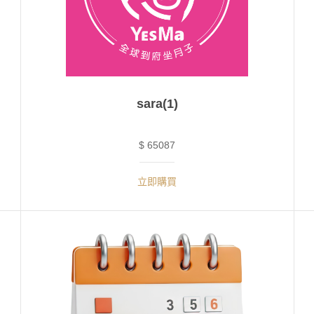
sara(1)
$ 65087
立即購買