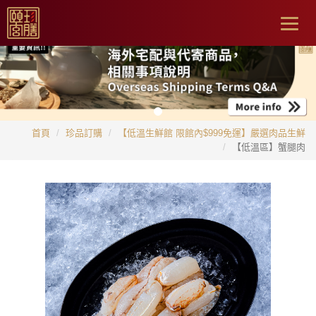
Togg
navig
首頁
珍品訂購
【低溫生鮮館 限館內$999免運】嚴選肉品生鮮
【低溫區】蟹腿肉