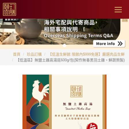
Togg
navig
首頁
珍品訂購
【低溫生鮮館 限館內$999免運】嚴選肉品生鮮
【低溫區】無鹽土雞高湯底600g/包(契作無毒黑羽土雞。鮮蔬熬製)