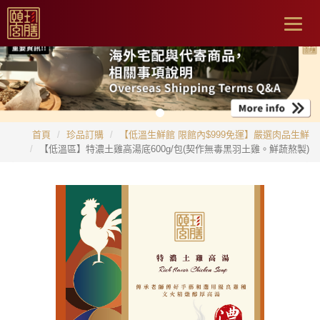
Togg
navig
首頁
珍品訂購
【低溫生鮮館 限館內$999免運】嚴選肉品生鮮
【低溫區】特濃土雞高湯底600g/包(契作無毒黑羽土雞。鮮蔬熬製)