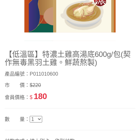
【低溫區】特濃土雞高湯底600g/包(契
作無毒黑羽土雞。鮮蔬熬製)
產品編號：P011010600
市 價：
$220
180
會員價格：
$
數 量：