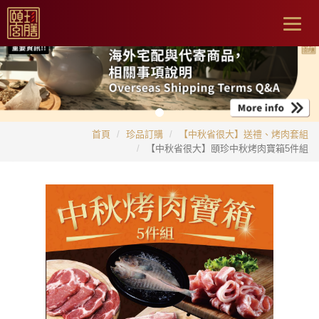
Togg
navig
首頁
珍品訂購
【中秋省很大】送禮、烤肉套組
【中秋省很大】頤珍中秋烤肉寶箱5件組