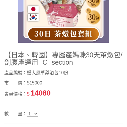
【日本、韓國】專屬產媽咪30天茶燉包/
剖腹產適用 -C- section
產品編號：贈大風草藥浴包10份
市 價：
$15000
14080
會員價格：
$
數 量：