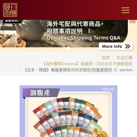
Togg
navig
首頁
珍品訂購
【海外購物Oversea】滴雞精、30日坐月子調養套組
【日本、韓國】專屬產媽咪30天茶燉包/剖腹產適用 -C- section