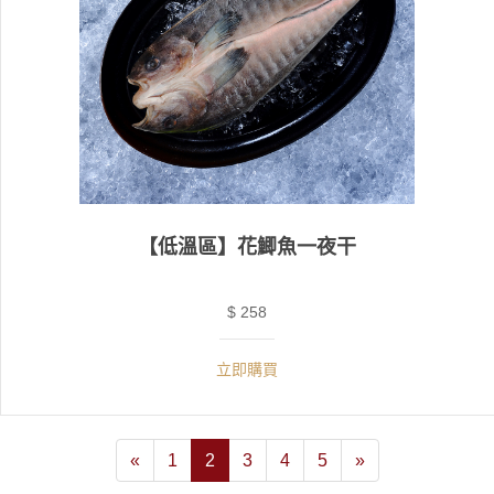
【低溫區】花鯽魚一夜干
$ 258
立即購買
«
1
2
3
4
5
»