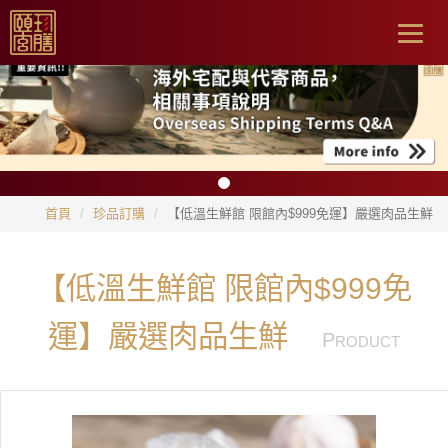
Togg
navig
首頁
珍品訂購
【低溫生鮮館 限館內$999免運】嚴選肉品生鮮
【低溫生鮮館 限館內$999免
運】嚴選肉品生鮮
P
RODUCT