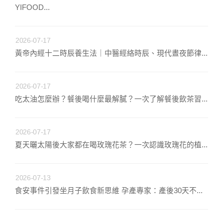
YIFOOD...
2026-07-17
黃帝內經十二時辰養生法｜中醫經絡時辰、現代晝夜節律...
2026-07-17
吃太油怎麼辦？餐後喝什麼最解膩？一次了解餐後飲茶習...
2026-07-17
夏天曬太陽後大家都在喝玫瑰花茶？一次認識玫瑰花的植...
2026-07-13
食安事件引發坐月子飲食新思維 孕產專家：產後30天不...