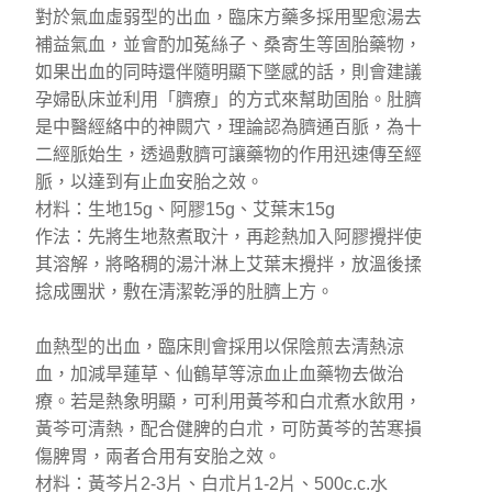
對於氣血虛弱型的出血，臨床方藥多採用聖愈湯去
補益氣血，並會酌加菟絲子、桑寄生等固胎藥物，
如果出血的同時還伴隨明顯下墜感的話，則會建議
孕婦臥床並利用「臍療」的方式來幫助固胎。肚臍
是中醫經絡中的神闕穴，理論認為臍通百脈，為十
二經脈始生，透過敷臍可讓藥物的作用迅速傳至經
脈，以達到有止血安胎之效。
材料：生地15g、阿膠15g、艾葉末15g
作法：先將生地熬煮取汁，再趁熱加入阿膠攪拌使
其溶解，將略稠的湯汁淋上艾葉末攪拌，放溫後揉
捻成團狀，敷在清潔乾淨的肚臍上方。
血熱型的出血，臨床則會採用以保陰煎去清熱涼
血，加減旱蓮草、仙鶴草等涼血止血藥物去做治
療。若是熱象明顯，可利用黃芩和白朮煮水飲用，
黃芩可清熱，配合健脾的白朮，可防黃芩的苦寒損
傷脾胃，兩者合用有安胎之效。
材料：黃芩片2-3片、白朮片1-2片、500c.c.水