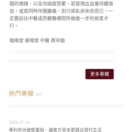
穩的情緒，以及勿過度勞累，若發現出血量持續增
加，或是同時伴隨腹痛，別只是臥床休息而已，一
定要前往中醫或西醫醫療院所做進一步的檢查才
行。
翰鳴堂 睿鳴堂 中醫 周宗翰
更多專欄
熱門專欄
H
OT
2026-07-18
專利奈米破壁重組，讓東方草本更適合現代生活