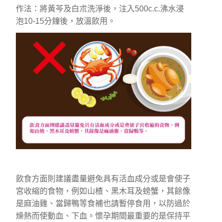
作法：將黃芩及白朮洗淨後，注入500c.c.沸水浸
泡10-15分鐘後，放溫飲用。
飲食方面則建議盡量避免具有活血成分或是會使子
宮收縮的食物，例如山楂、黑木耳及螃蟹，其餘像
是麻油雞、當歸鴨等食補也請暫停食用，以防過於
燥熱而使動血、下血。懷孕期間最重要的是保持平