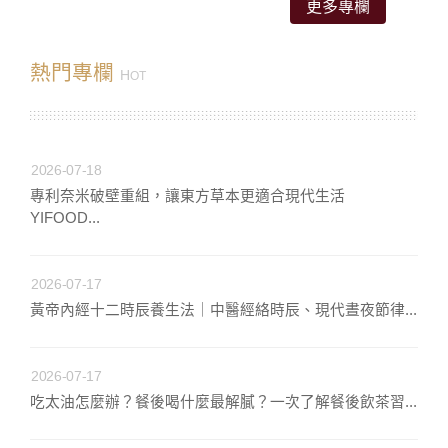
更多專欄
熱門專欄
H
OT
2026-07-18
專利奈米破壁重組，讓東方草本更適合現代生活
YIFOOD...
2026-07-17
黃帝內經十二時辰養生法｜中醫經絡時辰、現代晝夜節律...
2026-07-17
吃太油怎麼辦？餐後喝什麼最解膩？一次了解餐後飲茶習...