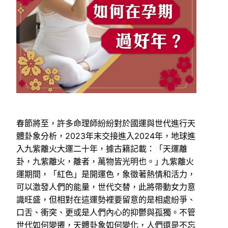
春節將至，許多命理師紛紛對於國運與世代進行天
體卦象分析，2023年末交接進入2024年，地球進
入九紫離火大運二十年，據古籍記載：「天運離
卦，九紫離火，離者，萬物皆光明也。｣ 九紫離火
運期間，「紅色」是開運色，象徵著熱情和活力，
可以激發人們的能量，世代交替，此將帶動女力意
識旺盛，但相對在這運勢裡要留意的是相處紛爭、
口舌、衝突、更或是人們內心的抑鬱與孤獨。不管
世代如何變遷，天體卦象如何變化，人們還是不忘