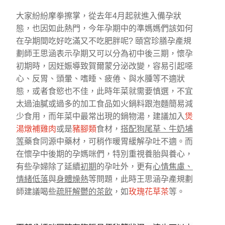
大家紛紛摩拳擦掌，從去年4月起就進入備孕狀
態，也因如此熱門，今年孕期中的準媽媽們該如何
在孕期間吃好吃滿又不吃肥胖呢? 頤宮珍膳孕產規
劃師王思涵表示孕期又可以分為初中後三期，懷孕
初期時，因妊娠導致賀爾蒙分泌改變，容易引起噁
心、反胃、頭暈、嗜睡、疲倦、與水腫等不適狀
態，或者食慾也不佳，此時年菜就需要慎選，不宜
太過油膩或過多的加工食品如火鍋料跟泡麵簡易減
少食用，而年菜中最常出現的鍋物湯，建議加入
煲
湯燉補雞肉
或是
豬腳類
食材，
搭配狗尾草、牛奶埔
等
藥食同源中藥材，可稍作暖胃緩解孕吐不適。而
在懷孕中後期的孕媽咪們，特別重視養胎與養心，
有些孕婦除了延續
初期
的孕吐外，更有
心情焦慮、
情緒低落
與
身體燥熱
等問題，此時王思涵孕產規劃
師建議喝些
疏肝解鬱的茶飲
，如
玫瑰花草茶
等。