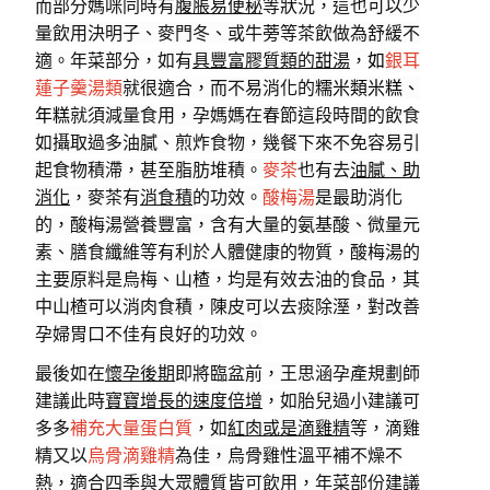
而部分媽咪同時有
腹脹易便秘
等狀況，這也可以少
量飲用決明子、麥門冬、或牛蒡等茶飲做為舒緩不
適。年菜部分，如有
具豐富膠質類的甜湯
，
如
銀耳
蓮子羹湯類
就很適合，而不易消化的
糯米類米糕、
年糕
就須減量食用，孕媽媽在春節這段時間的飲食
如攝取過多油膩、煎炸食物，幾餐下來不免容易引
起食物積滯，甚至脂肪堆積。
麥茶
也有去
油膩、助
消化
，麥茶有
消食積
的功效。
酸梅湯
是最助消化
的，酸梅湯營養豐富，含有大量的氨基酸、微量元
素、膳食纖維等有利於人體健康的物質，酸梅湯的
主要原料是烏梅、山楂，均是有效去油的食品，其
中山楂可以消肉食積，陳皮可以去痰除溼，對改善
孕婦胃口不佳有良好的功效。
最後如在
懷孕後期
即將臨盆前，王思涵孕產規劃師
建議此時
寶寶增長的速度倍增
，如胎兒過小建議可
多多
補充大量蛋白質
，如
紅肉或是滴雞精
等，滴雞
精又以
烏骨滴雞精
為佳，烏骨雞性溫平補不燥不
熱，適合四季與大眾體質皆可飲用，年菜部份
建議