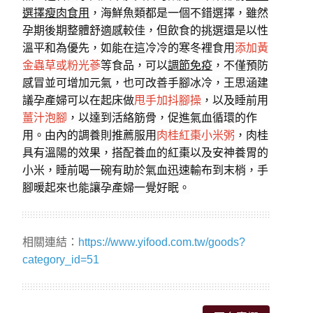
選擇瘦肉食用
，海鮮魚類都是一個不錯選擇，雖然
孕期後期整體舒適感較佳，但飲食的挑選還是以性
溫平和為優先，如能在這冷冷的寒冬裡食用
添加黃
金蟲草或粉光蔘
等食品，可以
調節免疫
，不僅預防
感冒並可增加元氣，也可改善手腳冰冷，王思涵建
議孕產婦可以在起床做
甩手加抖腳操
，以及睡前用
薑汁泡腳
，以達到活絡筋骨，促進氣血循環的作
用。由內的調養則推薦服用
肉桂紅棗小米粥
，肉桂
具有溫陽的效果，搭配養血的紅棗以及安神養胃的
小米，睡前喝一碗有助於氣血迅速輸布到末梢，手
腳暖起來也能讓孕產婦一覺好眠。
相關連結：
https://www.yifood.com.tw/goods?
category_id=51