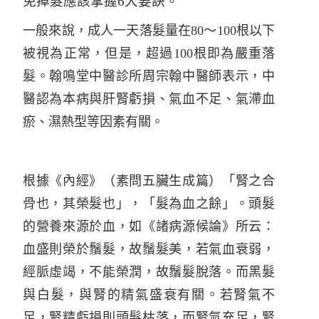
免掉髮應該掌握6大要訣。
一般來說，成人一天落髮量在80～100根以下
被視為正常，但是，超過100根即為嚴重落
髮。翰鳴堂中醫診所周宗翰中醫師表示，中
醫認為本病與肝腎虧損、氣血不足、氣滯血
瘀、濕熱型等因素有關。
根據《內經》（素問五臟生成篇）「腎之合
骨也，其榮髮也」，「髮為血之餘」。頭髮
的營養來源於血，如《諸病源候論》所云：
血盛則榮於鬚髮，故鬚髮美，若氣血衰弱，
經脈虛竭，不能榮潤，故鬚髮脫落。而黑髮
與白髮，與腎的精氣盛衰有關。若腎氣不
足，腎精虧損則頭髮枯落，而腎氣充足，腎