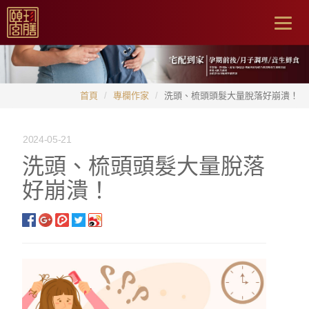
Togg
navig
首頁
專欄作家
洗頭、梳頭頭髮大量脫落好崩潰！
2024-05-21
洗頭、梳頭頭髮大量脫落
好崩潰！