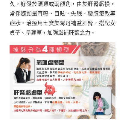
久，好發於頭頂或兩額角，由於肝腎虧損，
常伴隨頭暈耳鳴、目眩、失眠、腰膝痠軟等
症狀。治療用七寶美髯丹補益肝腎，搭配女
貞子、旱蓮草，加強滋補肝腎之力。