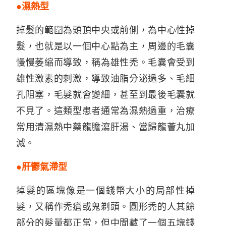
●濕熱型
掉髮的範圍為頭頂中央或前側，為中心性掉
髮，也就是以一個中心點為主，周邊的毛囊
慢慢萎縮而導致，稱為雄性禿。毛囊會受到
雄性激素的刺激，導致油脂分泌過多、毛細
孔阻塞，毛髮就會變細，甚至到最後毛囊就
不見了。這類型患者通常為濕熱過重，治療
常用清濕熱中藥龍膽瀉肝湯、當歸龍薈丸加
減。
●肝鬱氣滯型
掉髮的區塊像是一個錢幣大小的局部性掉
髮，又稱作禿瘡或鬼剃頭。圓形禿的人其餘
部分的髮量都正常，但中間藏了一個五塊錢