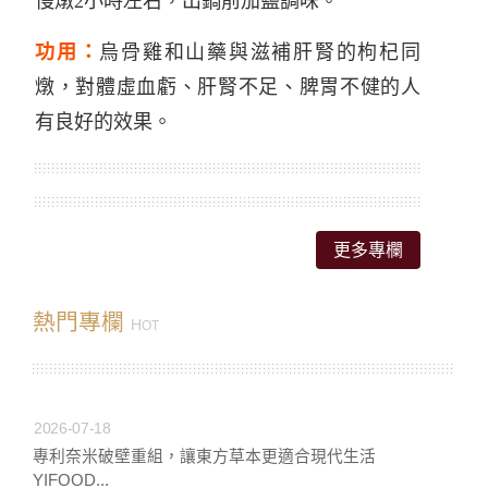
慢燉2小時左右，出鍋前加鹽調味。
功用：
烏骨雞和山藥與滋補肝腎的枸杞同
燉，對體虛血虧、肝腎不足、脾胃不健的人
有良好的效果。
更多專欄
熱門專欄
H
OT
2026-07-18
專利奈米破壁重組，讓東方草本更適合現代生活
YIFOOD...