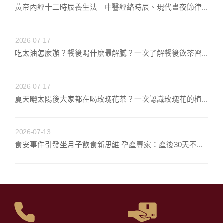
黃帝內經十二時辰養生法｜中醫經絡時辰、現代晝夜節律...
2026-07-17
吃太油怎麼辦？餐後喝什麼最解膩？一次了解餐後飲茶習...
2026-07-17
夏天曬太陽後大家都在喝玫瑰花茶？一次認識玫瑰花的植...
2026-07-13
食安事件引發坐月子飲食新思維 孕產專家：產後30天不...