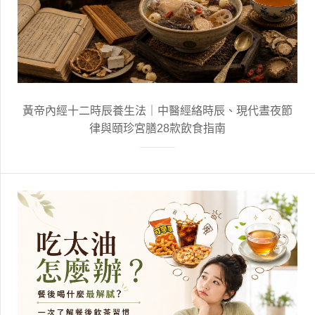
黃帝內經十二時辰養生法｜中醫經絡時辰、現代晝夜節
律與頤珍宮膳28款飲食指南