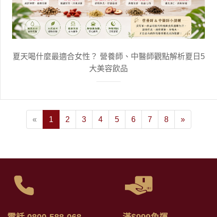
夏天喝什麼最適合女性？ 營養師、中醫師觀點解析夏日5
大美容飲品
«
1
2
3
4
5
6
7
8
»
電話 0800-588-068
滿$999免運