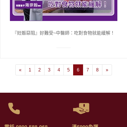
『妊娠惡阻』好難受~中醫師：吃對食物就能緩解！
«
1
2
3
4
5
6
7
8
»
電話 0800-588-068
滿$999免運